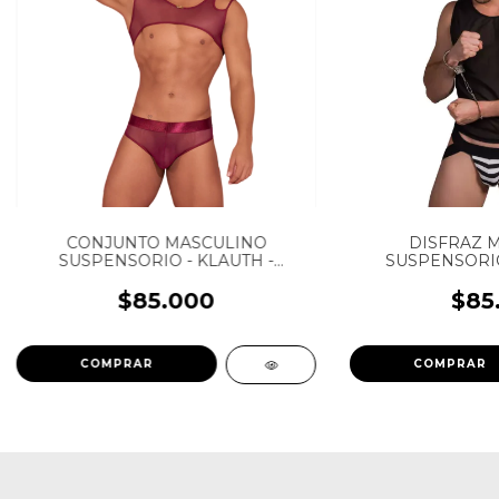
CONJUNTO MASCULINO
DISFRAZ 
SUSPENSORIO - KLAUTH -
SUSPENSORIO
CRUISING - REF: CRU044
PANDORA -
$85.000
$85
COMPRAR
COMPRAR